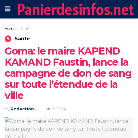
Panierdesinfos.net
Home
Santé
Santé
Goma: le maire KAPEND
KAMAND Faustin, lance la
campagne de don de sang
sur toute l’étendue de la
ville
by
Redaction
juin 5, 2024