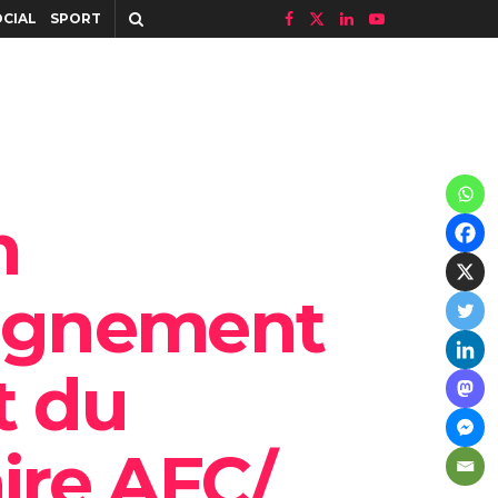
OCIAL
SPORT
n
agnement
t du
ire AFC/