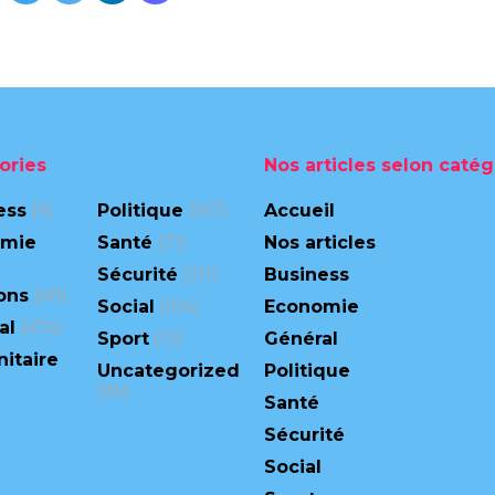
ories
Nos articles selon catég
ess
(9)
Politique
(167)
Accueil
omie
Santé
(71)
Nos articles
Sécurité
(311)
Business
ons
(48)
Social
(104)
Economie
al
(474)
Sport
(13)
Général
itaire
Uncategorized
Politique
(95)
Santé
Sécurité
Social