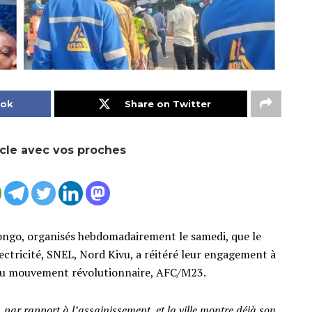
ook
Share on Twitter
icle avec vos proches
longo, organisés hebdomadairement le samedi, que le
ectricité, SNEL, Nord Kivu, a réitéré leur engagement à
 du mouvement révolutionnaire, AFC/M23.
par rapport à l’assainissement, et la ville montre déjà son