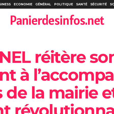
SINESS
ECONOMIE
GÉNÉRAL
POLITIQUE
SANTÉ
SÉCURITÉ
S
Panierdesinfos.net
NEL réitère so
t à l’accomp
 de la mairie e
 révolutionna