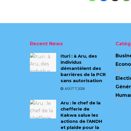
Recent News
Catég
Busin
Ituri : à Aru, des
individus
Econ
démantèlent des
(88)
barrières de la PCR
Electi
sans autorisation
Génér
AOÛT 7, 2026
Human
(75)
Aru : le chef de la
chefferie de
Kakwa salue les
actions de l’ANDH
et plaide pour la