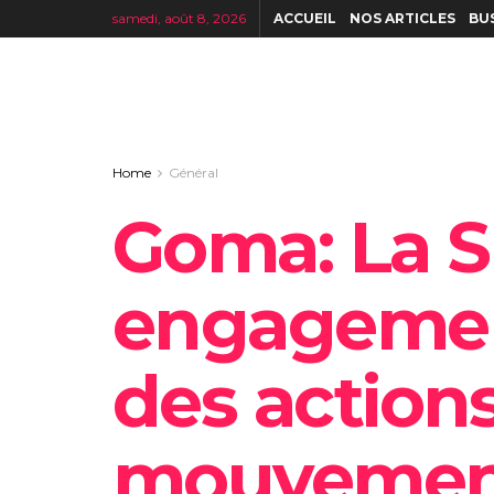
samedi, août 8, 2026
ACCUEIL
NOS ARTICLES
BU
Home
Général
Goma: La S
engagemen
des actions
mouvement