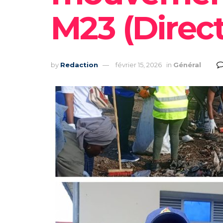
M23 (Direc
by
Redaction
février 15, 2026
in
Général