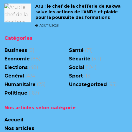
Aru : le chef de la chefferie de Kakwa
salue les actions de l’ANDH et plaide
pour la poursuite des formations
AOÛT 7, 2026
Catégories
Business
(9)
Santé
(71)
Economie
(88)
Sécurité
(311)
Elections
(48)
Social
(104)
Général
(474)
Sport
(13)
Humanitaire
(75)
Uncategorized
(95)
Politique
(167)
Nos articles selon catégorie
Accueil
Nos articles