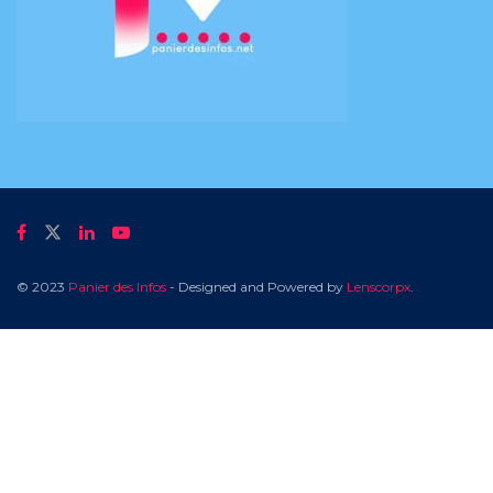
© 2023
Panier des Infos
- Designed and Powered by
Lenscorpx
.