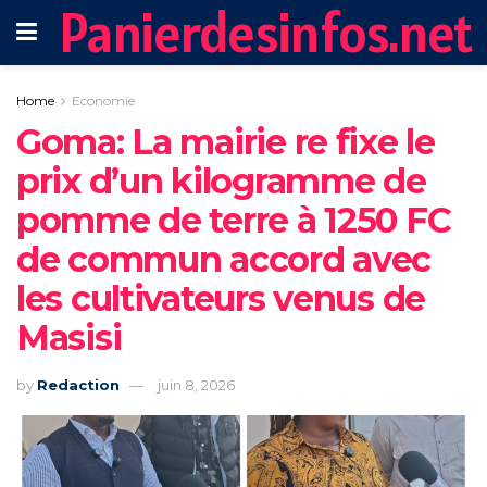
Panierdesinfos.net
Home
Economie
Goma: La mairie re fixe le
prix d’un kilogramme de
pomme de terre à 1250 FC
de commun accord avec
les cultivateurs venus de
Masisi
by
Redaction
juin 8, 2026