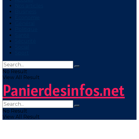
Nos articles
Business
Economie
Général
Politique
Santé
Sécurité
Social
Sport
No Result
View All Result
Panierdesinfos.net
No Result
View All Result