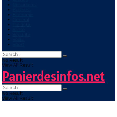
Nos articles
Business
Economie
Général
Politique
Santé
Sécurité
Social
Sport
No Result
View All Result
Panierdesinfos.net
No Result
View All Result