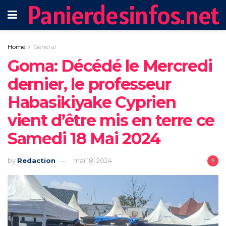
Panierdesinfos.net
Home
Général
Goma: Décédé le Mercredi
dernier, le professeur
Habasikiyake Cyprien
vient d’être mis en terre ce
Samedi 18 Mai 2024
by
Redaction
mai 18, 2024