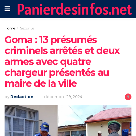
Panierdesinfos.net
Home
Sécurité
Goma : 13 présumés
criminels arrêtés et deux
armes avec quatre
chargeur présentés au
maire de la ville
by
Redaction
décembre 29, 2024