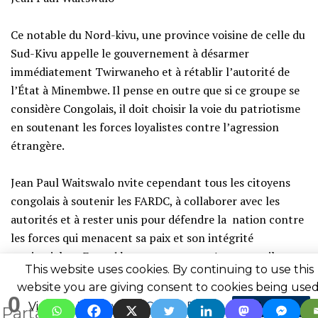
‎Ce notable du Nord-kivu, une province voisine de celle du
Sud-Kivu appelle le gouvernement à désarmer
immédiatement Twirwaneho et à rétablir l’autorité de
l’État à Minembwe. Il pense en outre que si ce groupe se
considère Congolais, il doit choisir la voie du patriotisme
en soutenant les forces loyalistes contre l’agression
étrangère.
‎Jean Paul Waitswalo nvite cependant tous les citoyens
congolais à soutenir les FARDC, à collaborer avec les
autorités et à rester unis pour défendre la nation contre
les forces qui menacent sa paix et son intégrité
territoriale. «
Ensemble, nous pouvons vaincre.
» a-t-il
This website uses cookies. By continuing to use this
rappelé
website you are giving consent to cookies being used
0
Visit our
Privacy and Cookie Policy
.
I Agree
Partages
‎Il faut dire que Jean Paul Waitswalo veut voir tous les