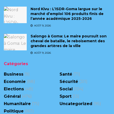
Nord Kivu : L’ISDR-Goma largue sur le
marché d’emploi 106 produits finis de
l’année académique 2025-2026
AOÛT 9, 2026
Salongo à Goma: Le maire poursuit son
cheval de bataille, le reboisement des
grandes artères de la ville
AOÛT 9, 2026
Catégories
Business
(9)
Santé
(71)
Economie
(88)
Sécurité
(311)
Elections
(48)
Social
(104)
Général
(476)
Sport
(13)
Humanitaire
(75)
Uncategorized
(95)
Politique
(167)