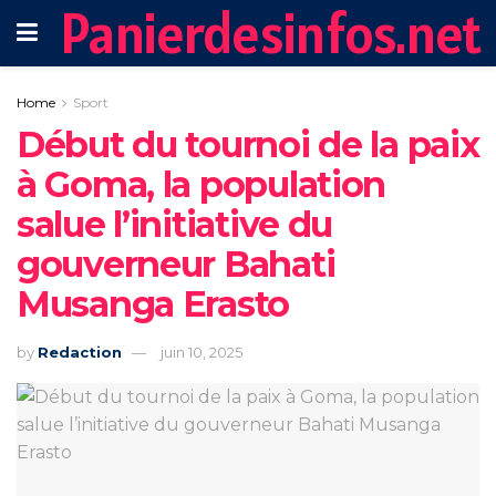
Panierdesinfos.net
Home
Sport
Début du tournoi de la paix
à Goma, la population
salue l’initiative du
gouverneur Bahati
Musanga Erasto
by
Redaction
juin 10, 2025