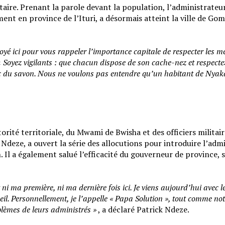
nitaire. Prenant la parole devant la population, l’administrat
ement en province de l’Ituri, a désormais atteint la ville de Gom
ici pour vous rappeler l’importance capitale de respecter les mesu
«
Soyez vigilants : que chacun dispose de son cache-nez et respecte
avec du savon. Nous ne voulons pas entendre qu’un habitant de Nya
ité territoriale, du Mwami de Bwisha et des officiers militaire
 Ndeze, a ouvert la série des allocutions pour introduire l’admin
n. Il a également salué l’efficacité du gouverneur de province
st ni ma première, ni ma dernière fois ici. Je viens aujourd’hui ave
eil. Personnellement, je l’appelle « Papa Solution », tout comme no
lèmes de leurs administrés »
, a déclaré Patrick Ndeze.