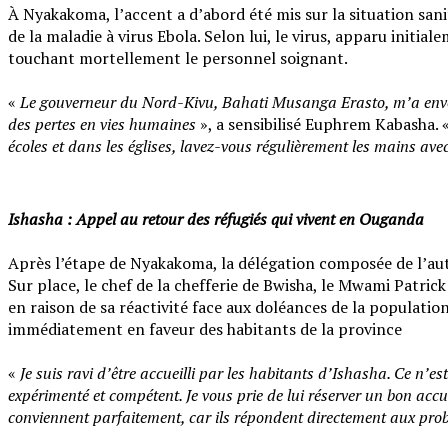
‎À Nyakakoma, l’accent a d’abord été mis sur la situation sa
de la maladie à virus Ebola. Selon lui, le virus, apparu initial
touchant mortellement le personnel soignant.
‎«
Le gouverneur du Nord-Kivu, Bahati Musanga Erasto, m’a envoyé 
des pertes en vies humaines
», a sensibilisé Euphrem Kabasha. 
écoles et dans les églises, lavez-vous régulièrement les mains 
Ishasha : Appel au retour des réfugiés qui vivent en Ouganda
‎Après l’étape de Nyakakoma, la délégation composée de l’autor
‎Sur place, le chef de la chefferie de Bwisha, le Mwami Patrick
en raison de sa réactivité face aux doléances de la populatio
immédiatement en faveur des habitants de la province
‎«
Je suis ravi d’être accueilli par les habitants d’Ishasha. Ce n’e
expérimenté et compétent. Je vous prie de lui réserver un bon accu
conviennent parfaitement, car ils répondent directement aux prob