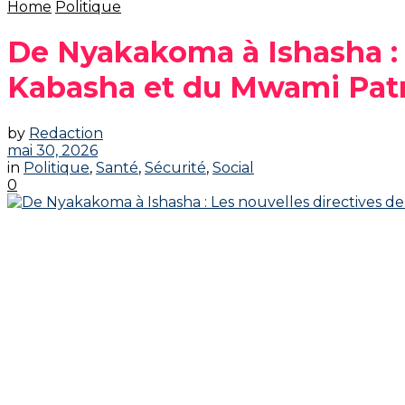
Home
Politique
‎De Nyakakoma à Ishasha :
Kabasha et du Mwami Patri
by
Redaction
mai 30, 2026
in
Politique
,
Santé
,
Sécurité
,
Social
0