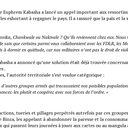
r Euphrem Kabasha a lancé un appel important aux ressortissa
s exhortant à regagner le pays. Il a rassuré que la paix et la 
anika, Chankwale ou Nakivale ? Qu’ils reviennent chez eux. Nous v
Je sais que certains parmi vous collaboraient avec les FDLR, les M
 à dormir en quiétude, car nos militaires n’ont pas le droit de viol
basha a annoncé qu’une solution était déjà trouvée concerna
s .
, l’autorité territoriale s’est voulue catégorique :
’autres groupes armés qui tracassaient nos paisibles populations r
noncez-les plutôt et coopérez avec nos forces de l’ordre. »
actions, tueries et pillages perpétrés autrefois par ces group
es de Binza, les appelant à abandonner la paresse et la consomm
qui passent leurs journées à jouer aux cartes ou au mangula au