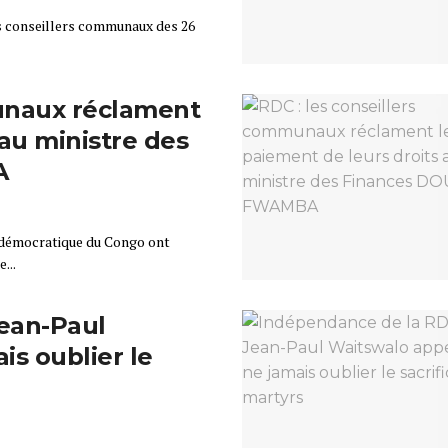
les conseillers communaux des 26
munaux réclament
 au ministre des
A
 démocratique du Congo ont
...
Jean-Paul
is oublier le