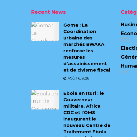
Recent News
Catég
Busin
Goma : La
Coordination
Econ
urbaine des
(88)
marchés BWAKA
Electi
renforce les
mesures
Génér
d’assainissement
Human
et de civisme fiscal
(75)
AOÛT 6, 2026
Ebola en Ituri : le
Gouverneur
militaire, Africa
CDC et l’OMS
inaugurent le
nouveau Centre de
Traitement Ebola