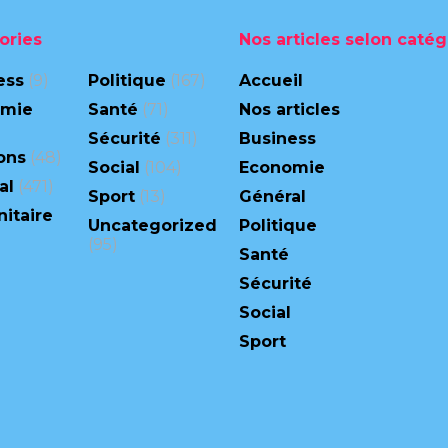
ories
Nos articles selon catég
ess
(9)
Politique
(167)
Accueil
omie
Santé
(71)
Nos articles
Sécurité
(311)
Business
ons
(48)
Social
(104)
Economie
al
(471)
Sport
(13)
Général
itaire
Uncategorized
Politique
(95)
Santé
Sécurité
Social
Sport