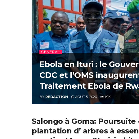
GÉNÉRAL
Ebola en Ituri : le Gouver
CDC et l’OMS inauguren
Traitement Ebola de Rw
BY
REDACTION
AOÛT 5, 2026
1.9K
Salongo à Goma: Poursuite 
plantation d’ arbres à esse