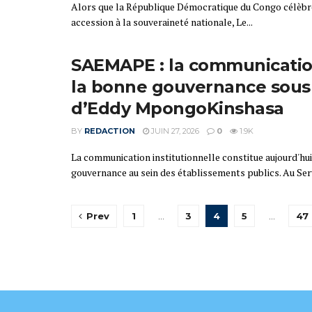
Alors que la République Démocratique du Congo célèbre, 
accession à la souveraineté nationale, Le...
SAEMAPE : la communicatio
la bonne gouvernance sous 
d’Eddy MpongoKinshasa
BY
REDACTION
JUIN 27, 2026
0
1.9K
La communication institutionnelle constitue aujourd'hui 
gouvernance au sein des établissements publics. Au Serv
Prev
1
…
3
4
5
…
47