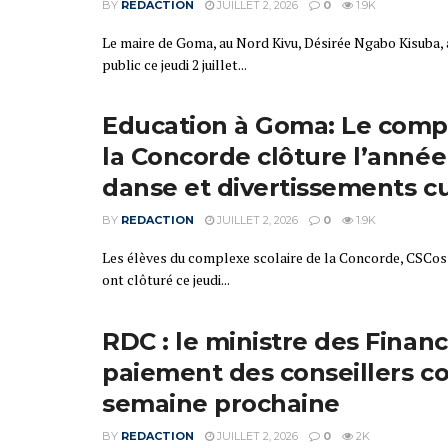
BY
REDACTION
JUILLET 2, 2026
0
1.9K
Le maire de Goma, au Nord Kivu, Désirée Ngabo Kisuba,
public ce jeudi 2 juillet...
Education à Goma: Le compl
la Concorde clôture l’anné
danse et divertissements cu
BY
REDACTION
JUILLET 2, 2026
0
1.9K
Les élèves du complexe scolaire de la Concorde, CSCos 
ont clôturé ce jeudi...
RDC : le ministre des Finan
paiement des conseillers 
semaine prochaine
BY
REDACTION
JUILLET 2, 2026
0
2K