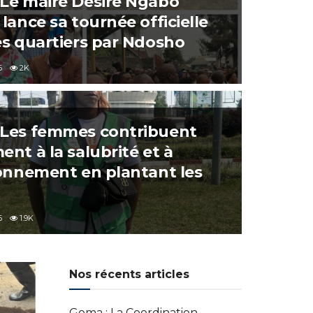
Le maire Désiré Ngabo
lance sa tournée officielle
es quartiers par Ndosho
6
2K
Les femmes contribuent
nt à la salubrité et à
ronnement en plantant les
6
1.9K
Nos récents articles
Goma : La Coordination