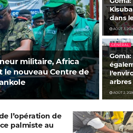
Goma: 
Kisuba 
dans l
AOÛT 3, 202
GÉNÉRAL
Goma: 
neur militaire, Africa
égaleme
t le nouveau Centre de
l’envi
ankole
arbres
AOÛT 2, 202
de l’opération de
nce palmiste au