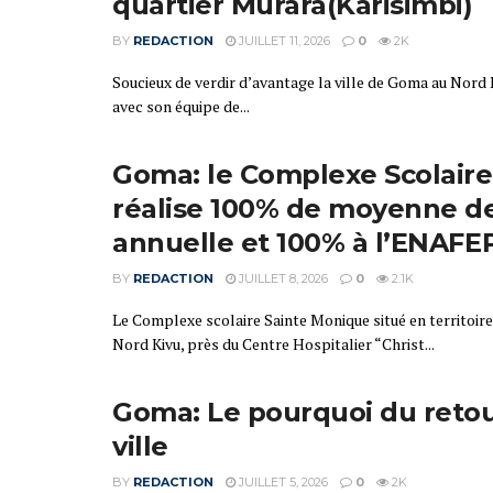
quartier Murara(Karisimbi)
BY
REDACTION
JUILLET 11, 2026
0
2K
Soucieux de verdir d’avantage la ville de Goma au Nord 
avec son équipe de...
Goma: le Complexe Scolair
réalise 100% de moyenne de
annuelle et 100% à l’ENAFE
BY
REDACTION
JUILLET 8, 2026
0
2.1K
Le Complexe scolaire Sainte Monique situé en territoir
Nord Kivu, près du Centre Hospitalier “Christ...
Goma: Le pourquoi du retou
ville
BY
REDACTION
JUILLET 5, 2026
0
2K