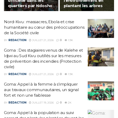
officielle dans les
l’environnement en
quartiers par Ndosho
plantant les arbres
Nord-Kivu : massacres, Ebola et crise
humanitaire au cœur des préoccupations
de la Société civile
BY
REDACTION
JUILLET 21, 2026
0
1.9K
Goma : Des stagiaires venus de Kalehe et
Idjwi au Sud Kivu outillés sur les mesures
de prévention des incendies (Protection
civile)
BY
REDACTION
JUILLET 21, 2026
0
1.9K
Goma: Appel à la femme à s’impliquer
aux travaux communautaires, un signal
fort et non une faiblesse
BY
REDACTION
JUILLET 19, 2026
0
2K
Goma: Appel à la population au suivi