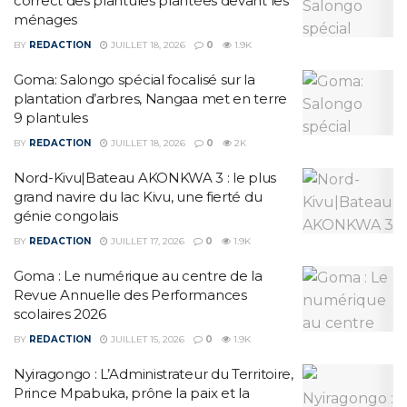
correct des plantules plantées devant les
ménages
BY
REDACTION
JUILLET 18, 2026
0
1.9K
Goma: Salongo spécial focalisé sur la
plantation d’arbres, Nangaa met en terre
9 plantules
BY
REDACTION
JUILLET 18, 2026
0
2K
Nord-Kivu|Bateau AKONKWA 3 : le plus
grand navire du lac Kivu, une fierté du
génie congolais
BY
REDACTION
JUILLET 17, 2026
0
1.9K
Goma : Le numérique au centre de la
Revue Annuelle des Performances
scolaires 2026
BY
REDACTION
JUILLET 15, 2026
0
1.9K
‎Nyiragongo : L’Administrateur du Territoire,
Prince Mpabuka, prône la paix et la