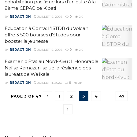
cohabitation pacifique lors d’un culte à la
8ème CEPAC de Kibati
BY
REDACTION
JUILLET 12, 2026
0
2K
Éducation à Goma: L’ISTDR du Volcan
offre 3 500 bourses d’études pour
booster la jeunesse
BY
REDACTION
JUILLET 12, 2026
0
2K
‎Examen d’État au Nord-Kivu : L’Honorable
Nafisa Ramazani salue la résilience des
lauréats de Walikale‎
BY
REDACTION
JUILLET 11, 2026
0
2K
1
2
3
4
…
47
PAGE 3 OF 47