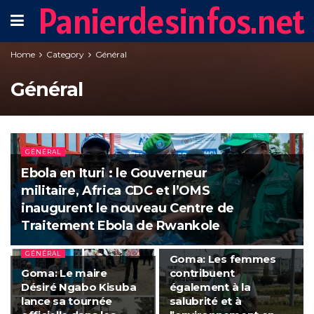
Panierdesinfos.net
Home
Category
Général
Général
GÉNÉRAL
Ebola en Ituri : le Gouverneur
militaire, Africa CDC et l’OMS
inaugurent le nouveau Centre de
Traitement Ebola de Rwankole
GÉNÉRAL
GÉNÉRAL
Goma: Les femmes
Goma: Le maire
contribuent
Désiré Ngabo Kisuba
également à la
lance sa tournée
salubrité et à