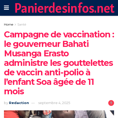
Panierdesinfos.net
Home
Santé
Campagne de vaccination :
le gouverneur Bahati
Musanga Erasto
administre les gouttelettes
de vaccin anti-polio à
l’enfant Soa âgée de 11
mois
by
Redaction
septembre 4, 2025