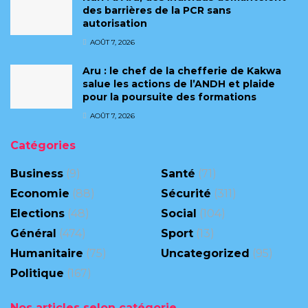
des barrières de la PCR sans
autorisation
AOÛT 7, 2026
Aru : le chef de la chefferie de Kakwa
salue les actions de l’ANDH et plaide
pour la poursuite des formations
AOÛT 7, 2026
Catégories
Business
(9)
Santé
(71)
Economie
(88)
Sécurité
(311)
Elections
(48)
Social
(104)
Général
(474)
Sport
(13)
Humanitaire
(75)
Uncategorized
(95)
Politique
(167)
Nos articles selon catégorie