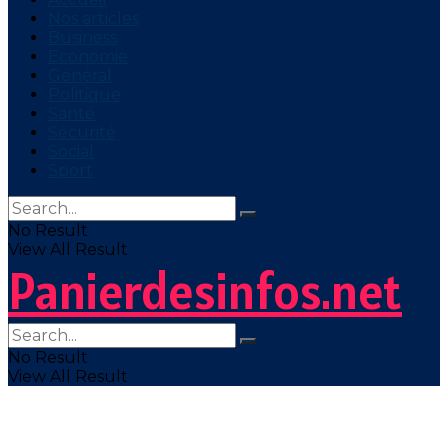
Nos articles
Business
Economie
Général
Politique
Santé
Sécurité
Social
Sport
No Result
View All Result
Panierdesinfos.net
No Result
View All Result