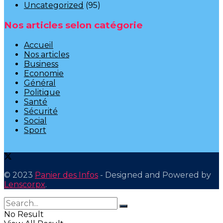
Uncategorized
(95)
Nos articles selon catégorie
Accueil
Nos articles
Business
Economie
Général
Politique
Santé
Sécurité
Social
Sport
© 2023
Panier des Infos
- Designed and Powered by
Lenscorpx
.
No Result