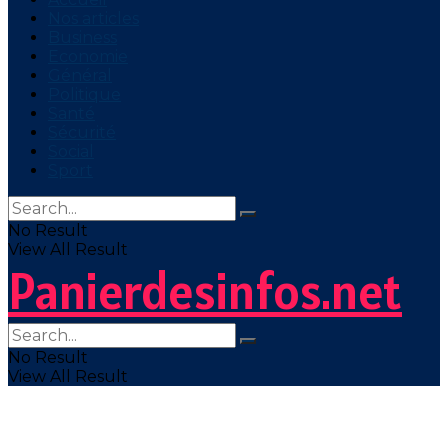
Nos articles
Business
Economie
Général
Politique
Santé
Sécurité
Social
Sport
No Result
View All Result
Panierdesinfos.net
No Result
View All Result