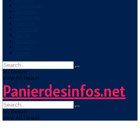
Nos articles
Business
Economie
Général
Politique
Santé
Sécurité
Social
Sport
No Result
View All Result
Panierdesinfos.net
No Result
View All Result