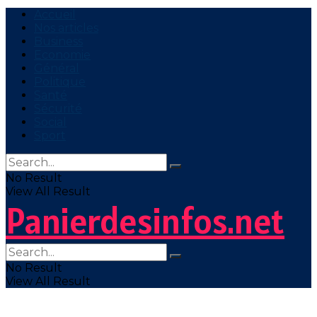
Accueil
Nos articles
Business
Economie
Général
Politique
Santé
Sécurité
Social
Sport
No Result
View All Result
Panierdesinfos.net
No Result
View All Result