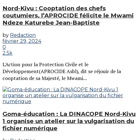
Nord-Kivu : Cooptation des chefs
coutumiers, l’APROCIDE félicite le Mwami
Ndeze Katurebe Jean-Baptiste
by
Redaction
février 29, 2024
0
2.5k
L'Action pour la Protection Civile et le
Développement(APROCIDE Asbl), dit se réjouir de la
cooptation de sa Majesté, le Mwami...
Goma-éducation : La DINACOPE Nord-Kivu
1 organise un atelier sur la vulgarisation du
fichier numérique