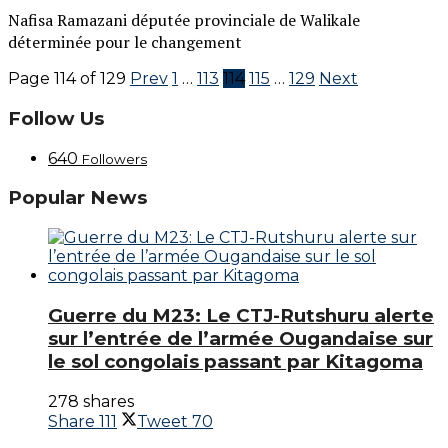
Nafisa Ramazani députée provinciale de Walikale
déterminée pour le changement
Page 114 of 129
Prev
1
…
113
114
115
…
129
Next
Follow Us
640
Followers
Popular News
Guerre du M23: Le CTJ-Rutshuru alerte
sur l’entrée de l’armée Ougandaise sur
le sol congolais passant par Kitagoma
278 shares
Share
111
Tweet
70