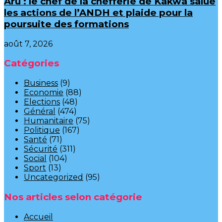
Aru : le chef de la chefferie de Kakwa salue
les actions de l’ANDH et plaide pour la
poursuite des formations
août 7, 2026
Catégories
Business
(9)
Economie
(88)
Elections
(48)
Général
(474)
Humanitaire
(75)
Politique
(167)
Santé
(71)
Sécurité
(311)
Social
(104)
Sport
(13)
Uncategorized
(95)
Nos articles selon catégorie
Accueil